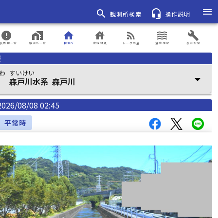
menu
search
headset_mic
観測所検索
操作説明
error
home_work
home
house
rss_feed
waves
build
表情報一覧
観測所一覧
観測所
登録地点
レーダ雨量
浸水想定
表示設定
報
わ
すいけい
arrow_drop_down
森戸川水系
森戸川
2026/08/08 02:45
平常時