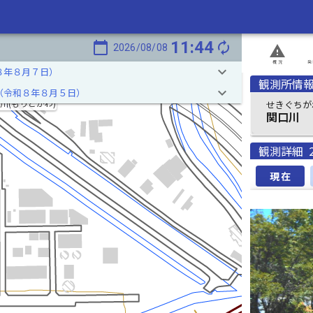
11:44
calendar_today
autorenew
2026/08/08
report_problem
概況
発
keyboard_arrow_down
８年８月７日）
観測所情
keyboard_arrow_down
（令和８年８月５日）
川(もりとかわ)
せきぐちが
関口川
観測詳細
現在