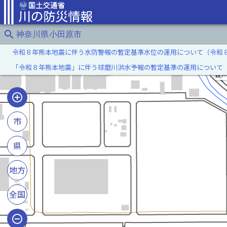
search
神奈川県小田原市
令和８年熊本地震に伴う水防警報の暫定基準水位の運用について（令和
「令和８年熊本地震」に伴う球磨川洪水予報の暫定基準の運用について
森戸
市
県
地方
全国