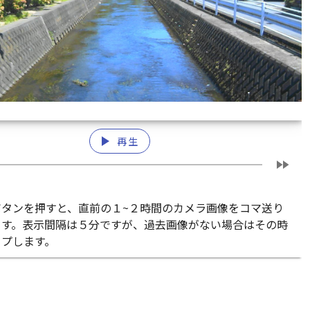
play_arrow
再生
fast_forward
ボタンを押すと、直前の１~２時間のカメラ画像をコマ送り
ます。表示間隔は５分ですが、過去画像がない場合はその時
ップします。