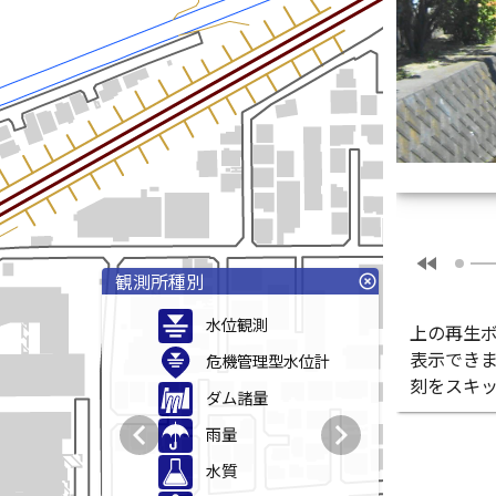
fast_rewind
観測所種別
highlight_off
水位観測
上の再生
表示でき
危機管理型水位計
刻をスキ
ダム諸量
chevron_left
chevron_right
雨量
水質