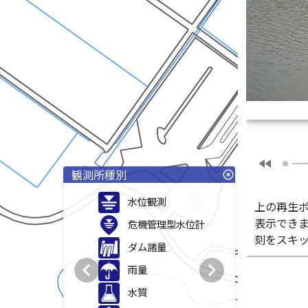
fast_rewind
観測所種別
highlight_off
水位観測
上の再生
表示でき
危機管理型水位計
刻をスキ
ダム諸量
chevron_left
chevron_right
雨量
水質