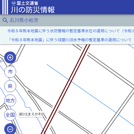
search
石川県小松市
令和８年熊本地震に伴う水防警報の暫定基準水位の運用について（令和
「令和８年熊本地震」に伴う球磨川洪水予報の暫定基準の運用について
市
県
地方
全国
前川(まえかわ)