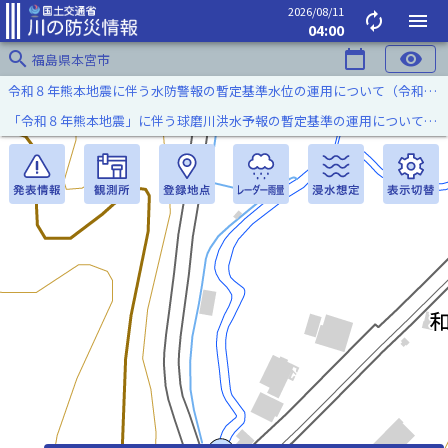
2026/08/11
autorenew
menu
04:00
search
calendar_today
visibility
福島県本宮市
令和８年熊本地震に伴う水防警報の暫定基準水位の運用について（令和８年８月７日）
「令和８年熊本地震」に伴う球磨川洪水予報の暫定基準の運用について（令和８年８月５日）