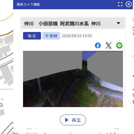
fullscreen
highlight_off
簡易カメラ情報
arrow_drop_down
仲川 小田部橋
阿武隈川水系
仲川
現在
平常時
2026/08/10 19:00
仲川(なかがわ)
play_arrow
再生
list_alt
fast_rewind
fast_forward