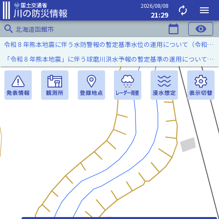
2026/08/08
autorenew
menu
21:29
search
calendar_today
visibility
北海道函館市
令和８年熊本地震に伴う水防警報の暫定基準水位の運用について（令和８年８月７日）
「令和８年熊本地震」に伴う球磨川洪水予報の暫定基準の運用について（令和８年８月５日）