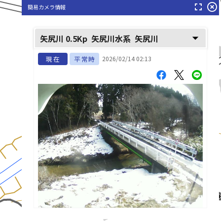
fullscreen
highlight_off
簡易カメラ情報
arrow_drop_down
矢尻川 0.5Kp
矢尻川水系
矢尻川
現在
平常時
2026/02/14 02:13
矢尻川(やじりがわ)
list_alt