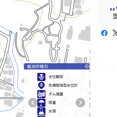
0.0
0.0
08
18
観測所種別
highlight_off
水位観測
危機管理型水位計
ダム諸量
chevron_left
chevron_right
雨量
水質