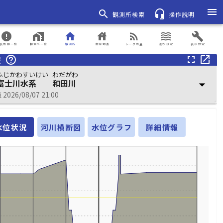
menu
search
headset_mic
観測所検索
操作説明
error
home_work
home
house
rss_feed
waves
build
表情報一覧
観測所一覧
観測所
登録地点
レーダ雨量
浸水想定
表示設定
報
help_outline
fullscreen
open_in_new
ふじかわすいけい
わだがわ
富士川水系
和田川
arrow_drop_down
026/08/07 21:00
水位状況
河川横断図
水位グラフ
詳細情報