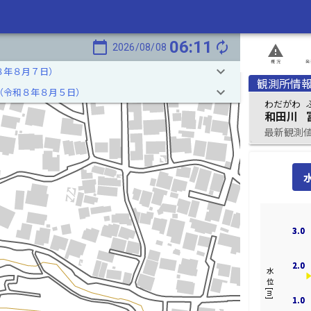
06:11
calendar_today
autorenew
2026/08/08
report_problem
概況
発
keyboard_arrow_down
８年８月７日）
観測所情
keyboard_arrow_down
（令和８年８月５日）
わだがわ
和田川
最新観測値 2
3.0
3.0
2.0
2.0
水位[m]
1.0
1.0