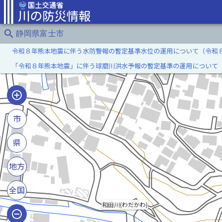
search
静岡県富士市
令和８年熊本地震に伴う水防警報の暫定基準水位の運用について（令和
「令和８年熊本地震」に伴う球磨川洪水予報の暫定基準の運用について
市
県
地方
全国
和田川(わだかわ)