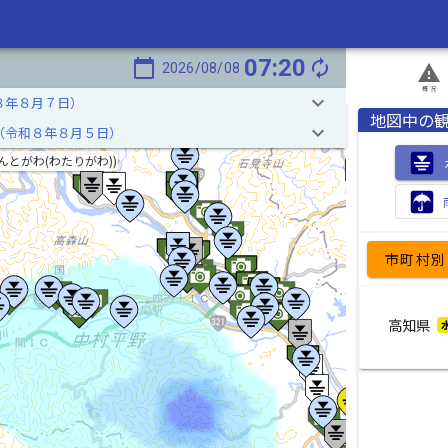
07:20
calendar_today
autorenew
2026/08/08
report_problem
概況
keyboard_arrow_down
８年８月７日）
地図中の
keyboard_arrow_down
（令和８年８月５日）
んとがわ(わたりがわ))
市町村別
高知県