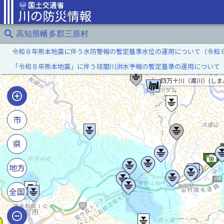
search
高知県幡多郡三原村
令和８年熊本地震に伴う水防警報の暫定基準水位の運用について（令和
「令和８年熊本地震」に伴う球磨川洪水予報の暫定基準の運用について
四万十川（渡川）(しま
市
県
地方
全国