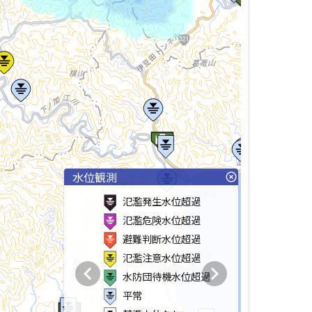
水位観測
highlight_off
氾濫発生水位超過
氾濫危険水位超過
避難判断水位超過
氾濫注意水位超過
chevron_left
chevron_right
水防団待機水位超過
平常