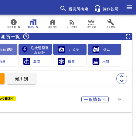
menu
search
headset_mic
観測所検索
操作説明
error
home_work
house
rss_feed
waves
build
発表情報一覧
観測所一覧
登録地点
レーダ雨量
浸水想定
表示設定
観測所一覧
help_outline
fullscreen
危機管理型

水位観測
カメラ　
ダム　　
水位計
雨量
海岸
積雪
水質
unfold_more
河川別
keyboard_arrow_down
一覧情報へ
水位観測中