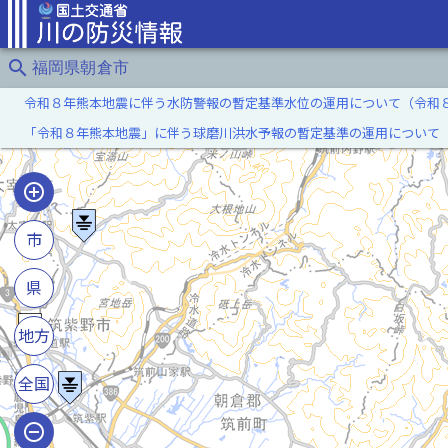
search
福岡県朝倉市
令和８年熊本地震に伴う水防警報の暫定基準水位の運用について（令和
「令和８年熊本地震」に伴う球磨川洪水予報の暫定基準の運用について
市
県
地方
全国