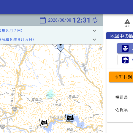
12:31
calendar_today
autorenew
2026/08/08
report_problem
概況
keyboard_arrow_down
８年８月７日）
地図中の
keyboard_arrow_down
（令和８年８月５日）
遠賀川(おんががわ)
市町村別
福岡県
佐賀県