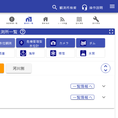
menu
search
headset_mic
観測所検索
操作説明
error
home_work
house
rss_feed
waves
build
発表情報一覧
観測所一覧
登録地点
レーダ雨量
浸水想定
表示設定
観測所一覧
help_outline
fullscreen
危機管理型

水位観測
カメラ　
ダム　　
水位計
雨量
海岸
積雪
水質
unfold_more
河川別
keyboard_arrow_down
一覧情報へ
keyboard_arrow_down
一覧情報へ