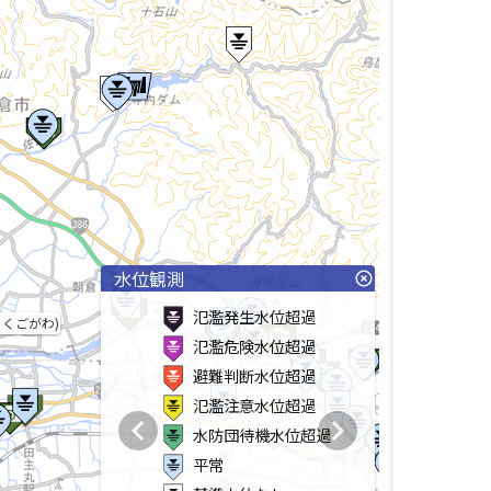
水位観測
highlight_off
氾濫発生水位超過
ちくごがわ)
氾濫危険水位超過
避難判断水位超過
氾濫注意水位超過
chevron_left
chevron_right
水防団待機水位超過
平常