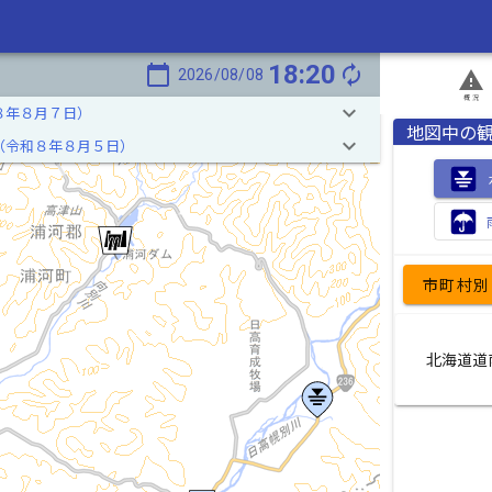
18:20
calendar_today
autorenew
2026/08/08
report_problem
概況
keyboard_arrow_down
８年８月７日）
地図中の
keyboard_arrow_down
（令和８年８月５日）
市町村別
北海道道