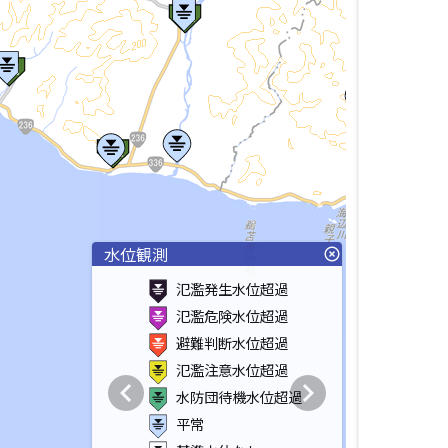
水位観測
highlight_off
氾濫発生水位超過
氾濫危険水位超過
避難判断水位超過
氾濫注意水位超過
chevron_left
chevron_right
水防団待機水位超過
平常