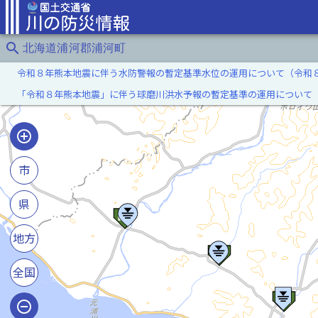
search
北海道浦河郡浦河町
令和８年熊本地震に伴う水防警報の暫定基準水位の運用について（令和
「令和８年熊本地震」に伴う球磨川洪水予報の暫定基準の運用について
市
県
地方
全国