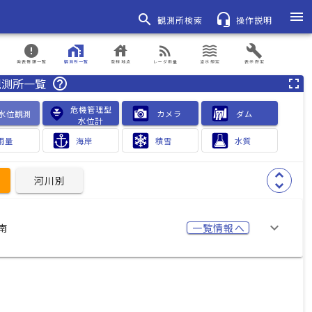
menu
search
headset_mic
観測所検索
操作説明
error
home_work
house
rss_feed
waves
build
発表情報一覧
観測所一覧
登録地点
レーダ雨量
浸水想定
表示設定
観測所一覧
help_outline
fullscreen
危機管理型

水位観測
カメラ　
ダム　　
水位計
雨量
海岸
積雪
水質
unfold_more
河川別
keyboard_arrow_down
南
一覧情報へ