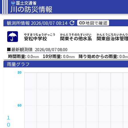
観測所情報 2026/08/07 08:14
refresh
link
地図で確認
やすまつちゅうがっこう
かんとうそのたすいけい
かんとうじちたいかんり
安松中学校
関東その他水系
関東自治体管
■最新観測値
2026/08/07 08:00
時間雨量:
0.0
10分雨量:
0.0
降り始めからの雨量:
0.0
mm
mm
m
雨量グラフ
80
60