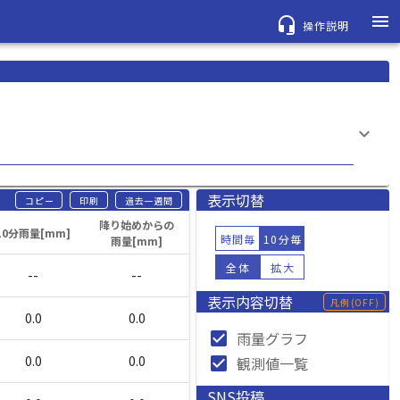
menu
headset_mic
操作説明
keyboard_arrow_down
表示切替
コピー
印刷
過去一週間
降り始めからの
10分雨量[mm]
時間毎
10分毎
雨量[mm]
全体
拡大
--
--
表示内容切替
凡例
(OFF)
0.0
0.0
check_box
雨量グラフ
0.0
0.0
check_box
観測値一覧
SNS投稿