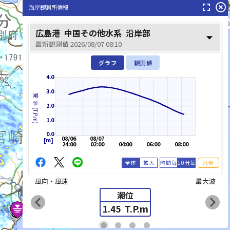
fullscreen
highlight_off
海岸観測所情報
四万十川（渡川）(しまんとがわ(わたり
広島港
中国その他水系
沿岸部
arrow_drop_down
最新観測値 2026/08/07 08:10
グラフ
観測値
4.0
3.0
潮位(T.P.m)
2.0
1.0
0.0
08/06
08/07
[m]
24:00
02:00
04:00
06:00
08:00
全体
拡大
時間毎
10分毎
凡例
風向・風速
最大波
潮位
chevron_left
chevron_right
1.45
T.P.m
list_alt
fiber_manual_record
fiber_manual_record
fiber_manual_record
fiber_manual_record