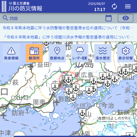
2026/08/07
autorenew
menu
17:17
search
calendar_today
visibility
四国
令和８年熊本地震に伴う水防警報の暫定基準水位の運用について（令和８年８月７日）
「令和８年熊本地震」に伴う球磨川洪水予報の暫定基準の運用について（令和８年８月５日）
江の川(ごうのかわ)
高梁川
吉野川(よしのがわ)