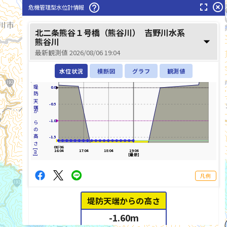
fullscreen
highlight_off
help_outline
危機管理型水位計情報
北二条熊谷１号橋（熊谷川）
吉野川水系
arrow_drop_down
熊谷川
最新観測値 2026/08/06 19:04
水位状況
横断図
グラフ
観測値
堤防天端からの高さ[m]
0.0
-0.5
-1.0
-1.5
08/06
16:04
17:04
18:04
19:04
[最新]
凡例
堤防天端からの高さ
list_alt
-1.60
m