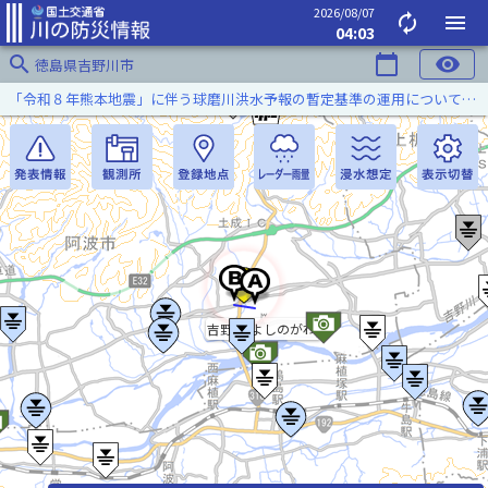
2026/08/07
autorenew
menu
04:03
search
calendar_today
visibility
徳島県吉野川市
「令和８年熊本地震」に伴う球磨川洪水予報の暫定基準の運用について（令和８年８月５日）
吉野川(よしのがわ)