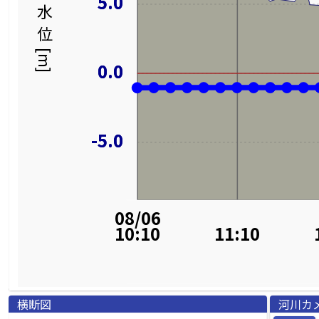
5.0
5.0
水位[m]
0.0
0.0
-5.0
-5.0
08/06
10:10
11:10
横断図
河川カ