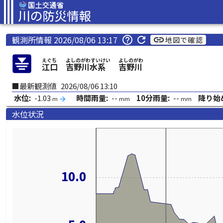
観測所情報 2026/08/06 13:17
help_outline
refresh
link
地図で確認
えぐち
よしのがわすいけい
よしのがわ
江口
吉野川水系
吉野川
■最新観測値
2026/08/06 13:10
水位:
-1.03
時間雨量:
--
10分雨量:
--
降り始
m
mm
mm
arrow_forward
水位状況
10.0
10.0