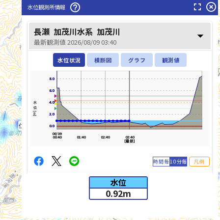
fullscreen
highlight_off
help_outline
水位観測所情報
長瀬
加茂川水系
加茂川
arrow_drop_down
最新観測値 2026/08/09 03:40
水位状況
横断図
グラフ
観測値
8.0
8.0
6.0
6.0
4.0
4.0
水位[m]
吉野川(よしのがわ)
2.0
2.0
仁淀川(によどがわ)
0.0
0.0
08/09
00:40
01:40
02:40
03:40
[最新]
時間毎
10分毎
凡例
水位
0.92
m
list_alt