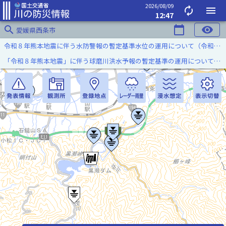
2026/08/09
autorenew
menu
12:47
search
calendar_today
visibility
愛媛県西条市
令和８年熊本地震に伴う水防警報の暫定基準水位の運用について（令和８年８月７日）
「令和８年熊本地震」に伴う球磨川洪水予報の暫定基準の運用について（令和８年８月５日）