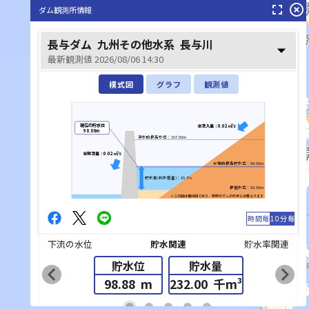
fullscreen
highlight_off
ダム観測所情報
長与ダム
九州その他水系
長与川
arrow_drop_down
最新観測値 2026/08/06 14:30
模式図
グラフ
観測値
現在の貯水位
全流入量：0.02㎥/s
98.88m
洪水時最高水位：107.00m
全放流量：0.02㎥/s
平常時最高貯水位：99.00m
貯水率(利水容量)：95.7%
最低水位：92.00m
※この図は模式図であり、実際のダムの形状とは異なります
時間毎
10分毎
下流の水位
貯水関連
貯水率関連
貯水位
貯水量
chevron_left
chevron_right
98.88
m
232.00
千m³
list_alt
fiber_manual_record
fiber_manual_record
fiber_manual_record
fiber_manual_record
fiber_manual_record