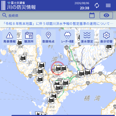
2026/08/06
autorenew
menu
23:38
search
calendar_today
visibility
長崎県
「令和８年熊本地震」に伴う球磨川洪水予報の暫定基準の運用について（令和８年８月５日）