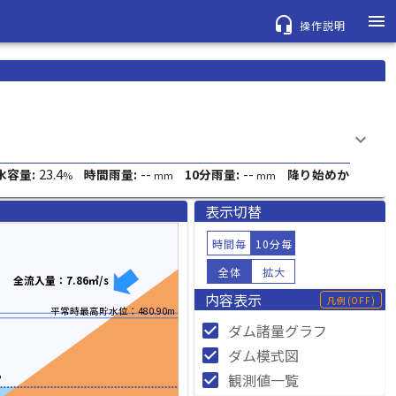
menu
headset_mic
操作説明
keyboard_arrow_down
23.4
--
--
水容量:
時間雨量:
10分雨量:
降り始めか
%
mm
mm
表示切替
時間毎
10分毎
全体
拡大
全流入量：7.86㎥/s
内容表示
凡例
(OFF)
平常時最高貯水位：480.90m
check_box
ダム諸量グラフ
check_box
ダム模式図
%
check_box
観測値一覧