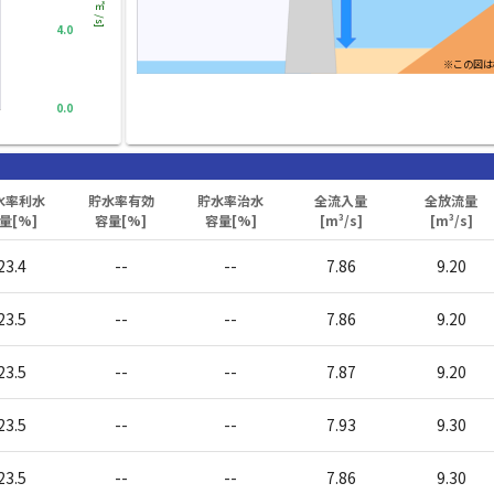
[㎥/s]
4.0
※この図は
0.0
水率利水
貯水率有効
貯水率治水
全流入量
全放流量
量[%]
容量[%]
容量[%]
[m³/s]
[m³/s]
23.4
--
--
7.86
9.20
23.5
--
--
7.86
9.20
23.5
--
--
7.87
9.20
23.5
--
--
7.93
9.30
23.5
--
--
7.86
9.30