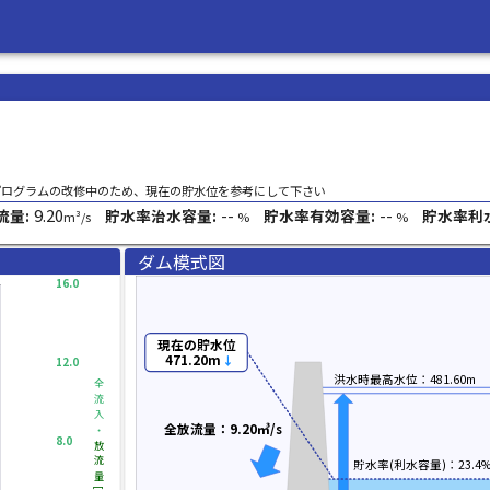
プログラムの改修中のため、現在の貯水位を参考にして下さい
9.20
--
--
流量:
貯水率治水容量:
貯水率有効容量:
貯水率利
m³/s
%
%
ダム模式図
16.0
現在の貯水位
471.20m
↓
12.0
洪水時最高水位：481.60m
全流入・
全放流量：9.20㎥/s
8.0
放流量
貯水率(利水容量)：23.4