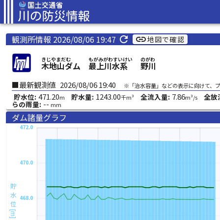
観測所情報 2026/08/06 19:47
refresh
link
地図で確認
きじやまだむ
もがみがわすいけい
のがわ
木地山ダム
最上川水系
野川
■最新観測値
2026/08/06 19:40
※「治水容量」などの表示に向けて、
471.20
1243.00
7.86
貯水位:
貯水量:
全流入量:
全放
m
千m³
m³/s
--
らの雨量:
mm
ダム諸量グラフ
472.0
470.0
貯水位[m]
468.0