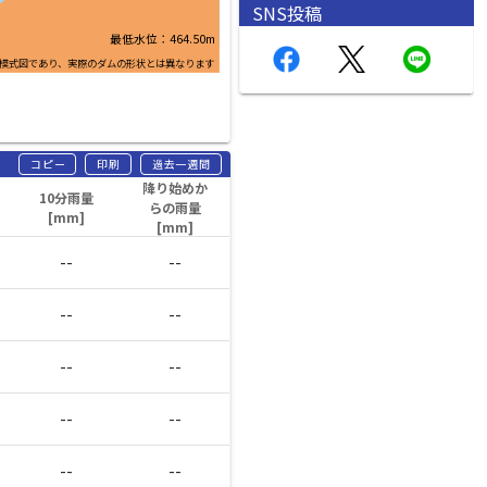
SNS投稿
最低水位：464.50m
模式図であり、実際のダムの形状とは異なります
コピー
印刷
過去一週間
降り始めか
10分雨量
らの雨量
[mm]
[mm]
--
--
--
--
--
--
--
--
--
--