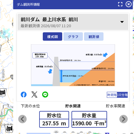
fullscreen
highlight_off
ダム観測所情報
前川ダム
最上川水系
前川
arrow_drop_down
最新観測値 2026/08/07 11:20
阿武隈川(あ
模式図
グラフ
観測値
現在の貯水位
全流入量：0.05㎥/s
257.55m
洪水時最高水位：266.50m
全放流量：0.05㎥/s
平常時最高貯水位：258.00m
貯水率(利水容量)：93.5%
最低水位：244.50m
※この図は模式図であり、実際のダムの形状とは異なります
時間毎
10分毎
下流の水位
貯水関連
貯水率関連
貯水位
貯水量
chevron_left
chevron_right
257.55
m
1590.00
千m³
list_alt
fiber_manual_record
fiber_manual_record
fiber_manual_record
fiber_manual_record
fiber_manual_record