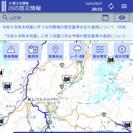
2026/08/07
autorenew
menu
20:32
search
calendar_today
visibility
山形県
令和８年熊本地震に伴う水防警報の暫定基準水位の運用について（令和８年８月７日）
「令和８年熊本地震」に伴う球磨川洪水予報の暫定基準の運用について（令和８年８月５日）
最上川(もがみがわ)