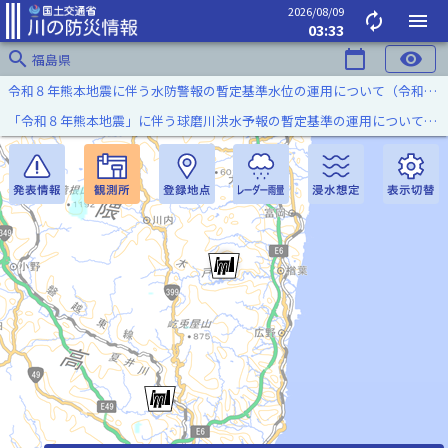
2026/08/09
autorenew
menu
03:33
search
calendar_today
visibility
福島県
令和８年熊本地震に伴う水防警報の暫定基準水位の運用について（令和８年８月７日）
「令和８年熊本地震」に伴う球磨川洪水予報の暫定基準の運用について（令和８年８月５日）