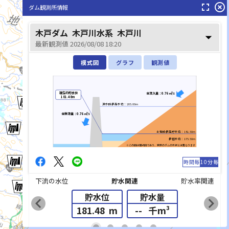
fullscreen
highlight_off
ダム観測所情報
木戸ダム
木戸川水系
木戸川
arrow_drop_down
最新観測値 2026/08/08 18:20
模式図
グラフ
観測値
現在の貯水位
全流入量：0.76㎥/s
181.48m
洪水時最高水位：205.00m
全放流量：0.76㎥/s
平常時最高貯水位：181.50m
最低水位：175.50m
※この図は模式図であり、実際のダムの形状とは異なります
時間毎
10分毎
下流の水位
貯水関連
貯水率関連
貯水位
貯水量
chevron_left
chevron_right
181.48
m
--
千m³
list_alt
fiber_manual_record
fiber_manual_record
fiber_manual_record
fiber_manual_record
fiber_manual_record