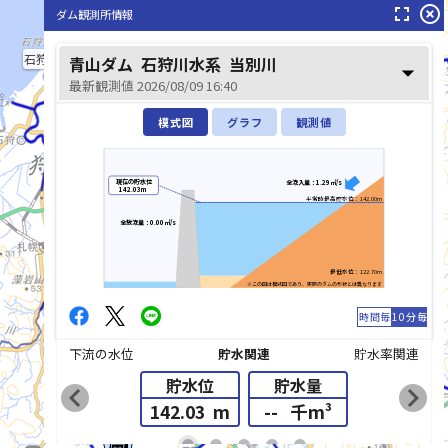
fullscreen
highlight_off
ダム観測所情報
石狩川(いしかりがわ)
青山ダム
石狩川水系
当別川
arrow_drop_down
最新観測値 2026/08/09 16:40
模式図
グラフ
観測値
現在の貯水位
全流入量：1.29㎥/s
142.03m
平常時最高貯水位：142.00m
全放流量：0.00㎥/s
最低水位：122.70m
※この図は模式図であり、実際のダムの形状とは異なります
時間毎
10分毎
下流の水位
貯水関連
貯水率関連
貯水位
貯水量
chevron_left
chevron_right
142.03
m
--
千m³
list_alt
fiber_manual_record
fiber_manual_record
fiber_manual_record
fiber_manual_record
fiber_manual_record