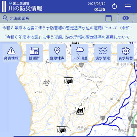
2026/08/10
autorenew
menu
01:55
search
calendar_today
visibility
北海道道央
令和８年熊本地震に伴う水防警報の暫定基準水位の運用について（令和８年８月７日）
「令和８年熊本地震」に伴う球磨川洪水予報の暫定基準の運用について（令和８年８月５日）