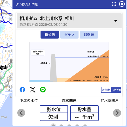
fullscreen
highlight_off
ダム観測所情報
相川ダム
北上川水系
相川
arrow_drop_down
最新観測値 2026/08/08 04:30
模式図
グラフ
観測値
現在の貯水位
全流入量：--
欠測
平常時最高貯水位：95.00m
全放流量：--
最低水位：77.70m
※この図は模式図であり、実際のダムの形状とは異なります
時間毎
10分毎
下流の水位
貯水関連
貯水率関連
貯水位
貯水量
chevron_left
chevron_right
欠測
--
千m³
list_alt
fiber_manual_record
fiber_manual_record
fiber_manual_record
fiber_manual_record
fiber_manual_record