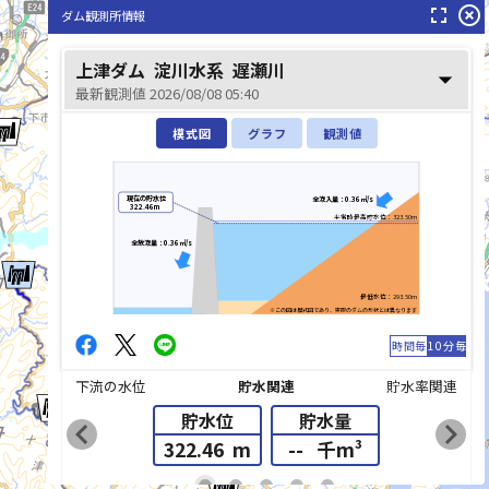
fullscreen
highlight_off
ダム観測所情報
上津ダム
淀川水系
遅瀬川
arrow_drop_down
最新観測値 2026/08/08 05:40
模式図
グラフ
観測値
現在の貯水位
全流入量：0.36㎥/s
322.46m
平常時最高貯水位：323.50m
熊野川(くまのがわ)
全放流量：0.36㎥/s
最低水位：293.50m
※この図は模式図であり、実際のダムの形状とは異なります
時間毎
10分毎
下流の水位
貯水関連
貯水率関連
貯水位
貯水量
chevron_left
chevron_right
322.46
m
--
千m³
list_alt
fiber_manual_record
fiber_manual_record
fiber_manual_record
fiber_manual_record
fiber_manual_record