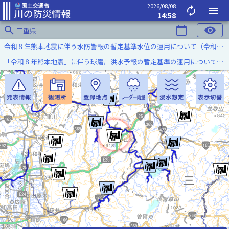
2026/08/08
autorenew
menu
14:58
search
calendar_today
visibility
三重県
令和８年熊本地震に伴う水防警報の暫定基準水位の運用について（令和８年８月７日）
「令和８年熊本地震」に伴う球磨川洪水予報の暫定基準の運用について（令和８年８月５日）