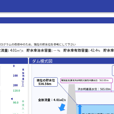
プログラムの改修中のため、現在の貯水位を参考にして下さい
4.01
--
42.4
流量:
貯水率治水容量:
貯水率有効容量:
貯水率
m³/s
%
%
ダム模式図
0
累加雨量[mm]
100
現在の貯水位
緊急放流(異常洪水時防災操作)判断水位：563.00m
536.56m
200
洪水時最高水位：565.00m
120.0
全放流量：4.01㎥/s
全流入・
90.0