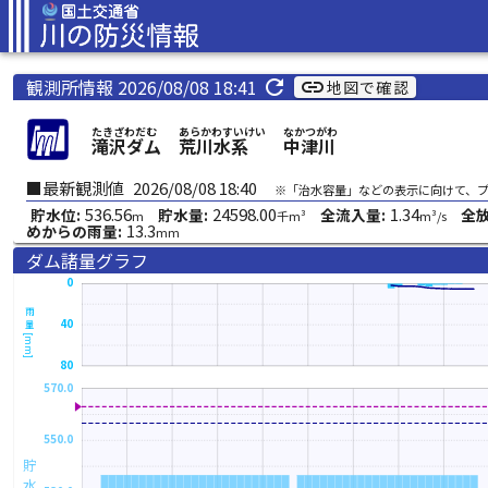
観測所情報 2026/08/08 18:41
refresh
link
地図で確認
たきざわだむ
あらかわすいけい
なかつがわ
滝沢ダム
荒川水系
中津川
■最新観測値
2026/08/08 18:40
※「治水容量」などの表示に向けて、
536.56
24598.00
1.34
貯水位:
貯水量:
全流入量:
全放
m
千m³
m³/s
13.3
めからの雨量:
mm
ダム諸量グラフ
0
雨量[mm]
40
80
570.0
550.0