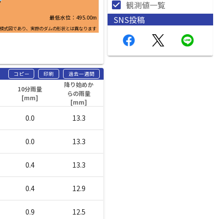
%
check_box
観測値一覧
SNS投稿
最低水位：495.00m
模式図であり、実際のダムの形状とは異なります
コピー
印刷
過去一週間
降り始めか
10分雨量
らの雨量
[mm]
[mm]
0.0
13.3
0.0
13.3
0.4
13.3
0.4
12.9
0.9
12.5