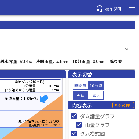
menu
headset_mic
操作説明
keyboard_arrow_down
98.4
6.1
0.0
利水容量:
時間雨量:
10分雨量:
降り始
%
mm
mm
表示切替
滝沢ダム(流域平均)
時間毎
10分毎
10分雨量：
0.0mm
降り始めからの雨量：
13.3mm
全体
拡大
全流入量：1.34㎥/s
内容表示
凡例
(OFF)
check_box
ダム諸量グラフ
洪水貯留準備水位：537.00m
check_box
雨量グラフ
(適用期間：07/01～09/30)
check_box
ダム模式図