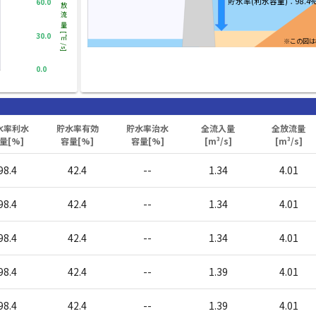
貯水率(利水容量)：98.4
60.0
放流量
30.0
[㎥/s]
※この図は
0.0
水率利水
貯水率有効
貯水率治水
全流入量
全放流量
量[%]
容量[%]
容量[%]
[m³/s]
[m³/s]
98.4
42.4
--
1.34
4.01
98.4
42.4
--
1.34
4.01
98.4
42.4
--
1.34
4.01
98.4
42.4
--
1.39
4.01
98.4
42.4
--
1.39
4.01