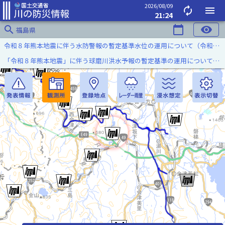
2026/08/09
autorenew
menu
21:24
search
calendar_today
visibility
福島県
令和８年熊本地震に伴う水防警報の暫定基準水位の運用について（令和８年８月７日）
「令和８年熊本地震」に伴う球磨川洪水予報の暫定基準の運用について（令和８年８月５日）