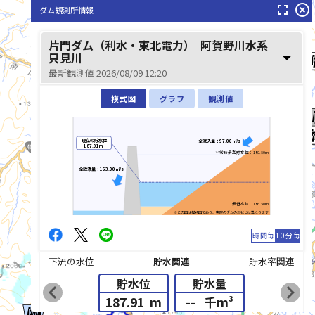
fullscreen
highlight_off
ダム観測所情報
片門ダム（利水・東北電力）
阿賀野川水系
arrow_drop_down
只見川
最新観測値 2026/08/09 12:20
模式図
グラフ
観測値
阿武隈川(あぶくまが
現在の貯水位
全流入量：97.00㎥/s
187.91m
平常時最高貯水位：189.50m
全放流量：163.00㎥/s
最低水位：186.50m
※この図は模式図であり、実際のダムの形状とは異なります
時間毎
10分毎
下流の水位
貯水関連
貯水率関連
貯水位
貯水量
chevron_left
chevron_right
list_alt
187.91
m
--
千m³