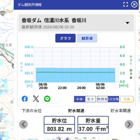
fullscreen
highlight_off
ダム観測所情報
香坂ダム
信濃川水系
香坂川
arrow_drop_down
最新観測値 2026/08/06 03:30
荒川(
グラフ
観測値
805.0
8.0
804.5
6.0
全流入・
804.0
4.0
貯水位
多摩川(たま
放流量
803.5
2.0
803.0
0.0
08/05
08/06
[m]
[㎥/s]
20:00
22:00
24:00
02:00
全体
拡大
時間毎
10分毎
凡例
下流の水位
貯水関連
貯水率関連
貯水位
貯水量
chevron_left
chevron_right
803.82
m
37.00
千m³
list_alt
fiber_manual_record
fiber_manual_record
fiber_manual_record
fiber_manual_record
fiber_manual_record