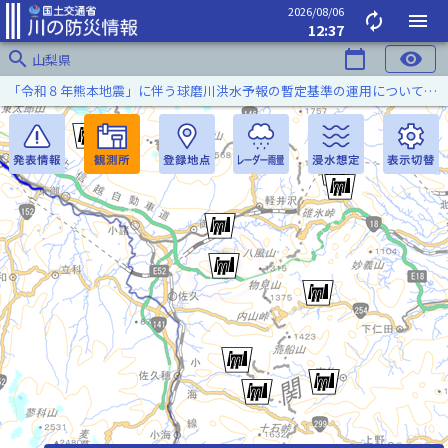
2026/08/06
autorenew
menu
12:37
search
calendar_today
visibility
山梨県
「令和８年熊本地震」に伴う球磨川洪水予報の暫定基準の運用について（令和８年８月５日）