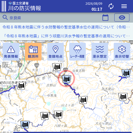
2026/08/09
autorenew
menu
01:17
search
calendar_today
visibility
奈良県
令和８年熊本地震に伴う水防警報の暫定基準水位の運用について（令和８年８月７日）
「令和８年熊本地震」に伴う球磨川洪水予報の暫定基準の運用について（令和８年８月５日）
紀の川(きのかわ)