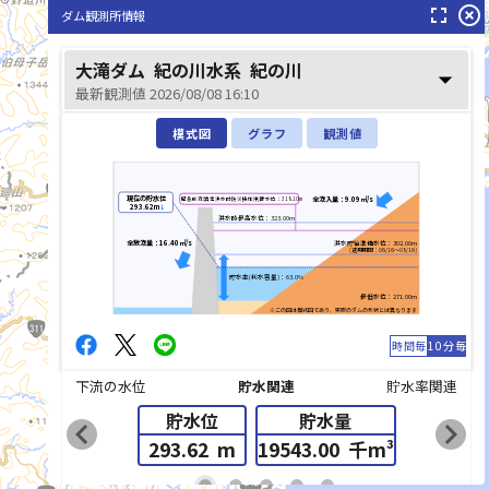
fullscreen
highlight_off
ダム観測所情報
熊野川(くまのがわ)
大滝ダム
紀の川水系
紀の川
arrow_drop_down
最新観測値 2026/08/08 16:10
模式図
グラフ
観測値
現在の貯水位
全流入量：9.09㎥/s
緊急放流(異常洪水時防災操作)判断水位：318.10m
293.62m
↓
洪水時最高水位：323.00m
全放流量：16.40㎥/s
洪水貯留準備水位：302.00m
(適用期間：06/16～08/16)
貯水率(利水容量)：63.0%
最低水位：271.00m
※この図は模式図であり、実際のダムの形状とは異なります
時間毎
10分毎
下流の水位
貯水関連
貯水率関連
貯水位
貯水量
chevron_left
chevron_right
293.62
m
19543.00
千m³
list_alt
fiber_manual_record
fiber_manual_record
fiber_manual_record
fiber_manual_record
fiber_manual_record