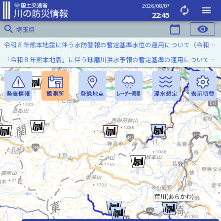
2026/08/07
autorenew
menu
22:45
search
calendar_today
visibility
埼玉県
令和８年熊本地震に伴う水防警報の暫定基準水位の運用について（令和８年８月７日）
「令和８年熊本地震」に伴う球磨川洪水予報の暫定基準の運用について（令和８年８月５日）
荒川(あらかわ)