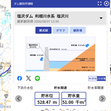
fullscreen
highlight_off
ダム観測所情報
塩沢ダム
利根川水系
塩沢川
arrow_drop_down
最新観測値 2026/08/07 13:30
多摩川(たまがわ)
模式図
グラフ
観測値
現在の貯水位
全流入量：0.13㎥/s
528.47m
洪水時最高水位：539.50m
全放流量：0.13㎥/s
洪水貯留準備水位：528.40m
(適用期間：07/01～09/30)
相模川(さがみ
最低水位：521.30m
※この図は模式図であり、実際のダムの形状とは異なります
時間毎
10分毎
下流の水位
貯水関連
貯水率関連
貯水位
貯水量
chevron_left
chevron_right
528.47
m
51.00
千m³
list_alt
fiber_manual_record
fiber_manual_record
fiber_manual_record
fiber_manual_record
fiber_manual_record