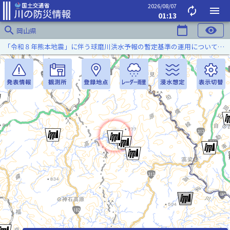
2026/08/07
autorenew
menu
01:13
search
calendar_today
visibility
岡山県
「令和８年熊本地震」に伴う球磨川洪水予報の暫定基準の運用について（令和８年８月５日）