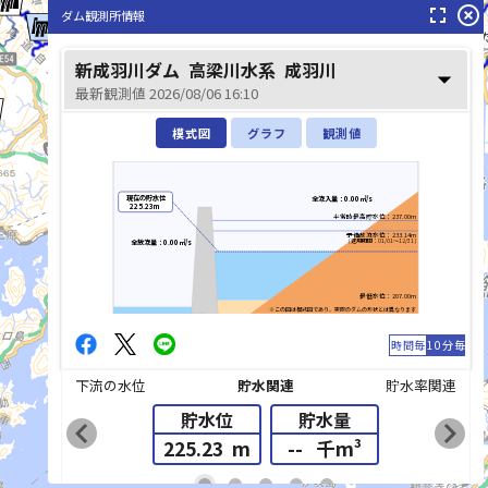
fullscreen
highlight_off
ダム観測所情報
高梁川(
芦田川(あしだがわ)
新成羽川ダム
高梁川水系
成羽川
arrow_drop_down
最新観測値 2026/08/06 16:10
模式図
グラフ
観測値
現在の貯水位
全流入量：0.00㎥/s
225.23m
平常時最高貯水位：237.00m
予備放流水位：233.14m
(適用期間：01/01～12/31)
全放流量：0.00㎥/s
最低水位：207.00m
※この図は模式図であり、実際のダムの形状とは異なります
時間毎
10分毎
下流の水位
貯水関連
貯水率関連
貯水位
貯水量
chevron_left
chevron_right
225.23
m
--
千m³
list_alt
fiber_manual_record
fiber_manual_record
fiber_manual_record
fiber_manual_record
fiber_manual_record