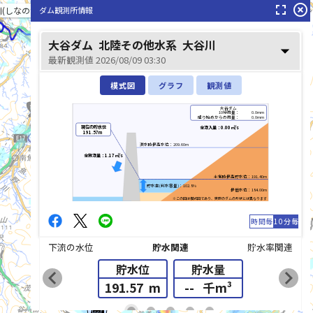
fullscreen
highlight_off
ダム観測所情報
(しなのがわ)
大谷ダム
北陸その他水系
大谷川
arrow_drop_down
最新観測値 2026/08/09 03:30
模式図
グラフ
観測値
大谷ダム
10分雨量：
0.0mm
降り始めからの雨量：
0.0mm
現在の貯水位
全流入量：0.00㎥/s
191.57m
利根川(とねがわ)
洪水時最高水位：209.60m
全放流量：1.17㎥/s
平常時最高貯水位：191.40m
貯水率(利水容量)：102.8%
最低水位：184.00m
※この図は模式図であり、実際のダムの形状とは異なります
時間毎
10分毎
下流の水位
貯水関連
貯水率関連
貯水位
貯水量
chevron_left
chevron_right
191.57
m
--
千m³
list_alt
fiber_manual_record
fiber_manual_record
fiber_manual_record
fiber_manual_record
fiber_manual_record