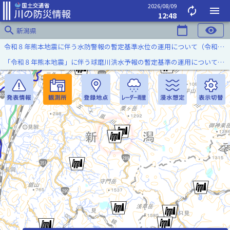
2026/08/09
autorenew
menu
12:48
search
calendar_today
visibility
新潟県
令和８年熊本地震に伴う水防警報の暫定基準水位の運用について（令和８年８月７日）
「令和８年熊本地震」に伴う球磨川洪水予報の暫定基準の運用について（令和８年８月５日）