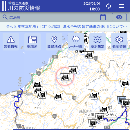
2026/08/06
autorenew
menu
10:03
search
calendar_today
visibility
広島県
「令和８年熊本地震」に伴う球磨川洪水予報の暫定基準の運用について（令和８年８月５日）
太田川(おおたがわ)