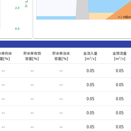
[㎥/s]
2.0
※この図は
0.0
水率利水
貯水率有効
貯水率治水
全流入量
全放流量
量[%]
容量[%]
容量[%]
[m³/s]
[m³/s]
--
--
--
0.05
0.05
--
--
--
0.05
0.05
--
--
--
0.05
0.05
--
--
--
0.05
0.05
--
--
--
0.05
0.05