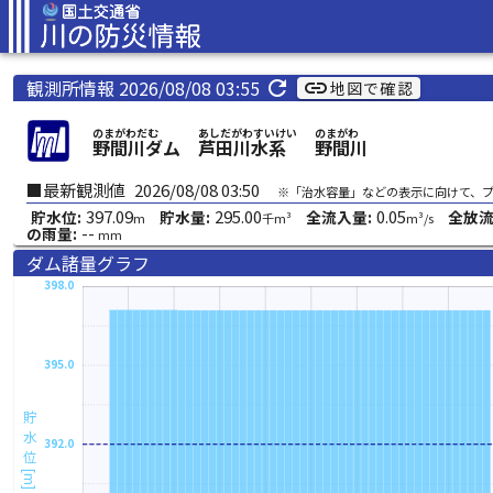
観測所情報 2026/08/08 03:55
refresh
link
地図で確認
のまがわだむ
あしだがわすいけい
のまがわ
野間川ダム
芦田川水系
野間川
■最新観測値
2026/08/08 03:50
※「治水容量」などの表示に向けて、
397.09
295.00
0.05
貯水位:
貯水量:
全流入量:
全放流
m
千m³
m³/s
--
の雨量:
mm
ダム諸量グラフ
398.0
395.0
貯水位[m]
392.0