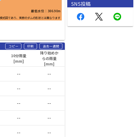
SNS投稿
最低水位：386.90m
模式図であり、実際のダムの形状とは異なります
コピー
印刷
過去一週間
降り始めか
10分雨量
らの雨量
[mm]
[mm]
--
--
--
--
--
--
--
--
--
--