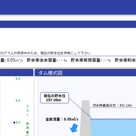
プログラムの改修中のため、現在の貯水位を参考にして下さい
0.05
--
--
量:
貯水率治水容量:
貯水率有効容量:
貯水率利水
m³/s
%
%
ダム模式図
8.0
現在の貯水位
397.09m
6.0
洪水時最高水位：401.10m
全流入・
全放流量：0.05㎥/s
4.0
放流量