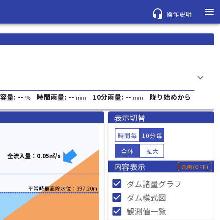
menu
headset_mic
操作説明
keyboard_arrow_down
--
--
--
容量:
時間雨量:
10分雨量:
降り始めから
%
mm
mm
表示切替
時間毎
10分毎
全体
拡大
全流入量：0.05㎥/s
内容表示
凡例
(OFF)
check_box
ダム諸量グラフ
平常時最高貯水位：397.20m
check_box
ダム模式図
check_box
観測値一覧