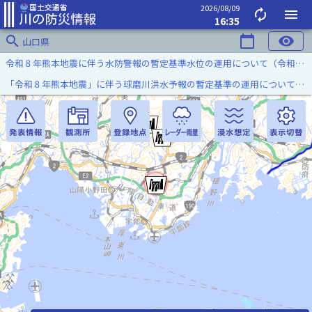
2026/08/09
autorenew
menu
16:35
search
calendar_today
visibility
山口県
令和８年熊本地震に伴う水防警報の暫定基準水位の運用について（令和８年８月７日）
「令和８年熊本地震」に伴う球磨川洪水予報の暫定基準の運用について（令和８年８月５日）