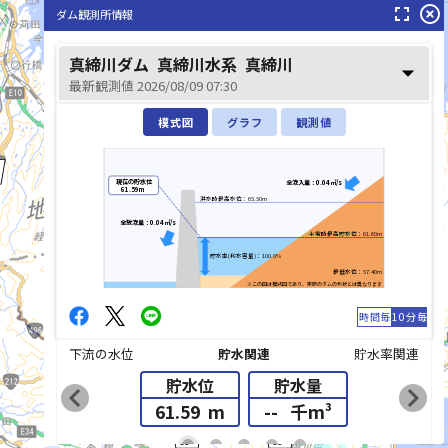
fullscreen
highlight_off
ダム観測所情報
真締川ダム
真締川水系
真締川
arrow_drop_down
最新観測値 2026/08/09 07:30
模式図
グラフ
観測値
現在の貯水位
全流入量：0.04㎥/s
61.59m
洪水時最高水位：65.50m
全放流量：0.04㎥/s
平常時最高貯水位：61.60m
貯水率(利水容量)：100.0%
最低水位：57.40m
※この図は模式図であり、実際のダムの形状とは異なります
時間毎
10分毎
下流の水位
貯水関連
貯水率関連
貯水位
貯水量
chevron_left
chevron_right
61.59
m
--
千m³
list_alt
fiber_manual_record
fiber_manual_record
fiber_manual_record
fiber_manual_record
fiber_manual_record