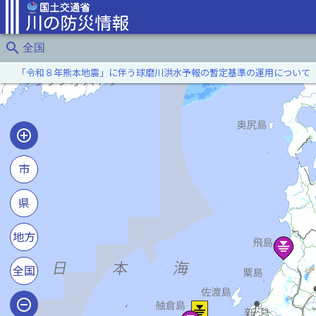
search
全国
「令和８年熊本地震」に伴う球磨川洪水予報の暫定基準の運用について
市
県
地方
全国