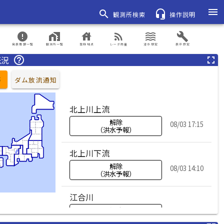
menu
search
headset_mic
観測所検索
操作説明
error
home_work
house
rss_feed
waves
build
発表情報一覧
観測所一覧
登録地点
レーダ雨量
浸水想定
表示設定
概況
help_outline
fullscreen
等
ダム放流通知
北上川上流
解除
08/03 17:15
（洪水予報）
北上川下流
解除
08/03 14:10
（洪水予報）
江合川
解除
08/03 11:10
（洪水予報）