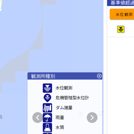
基準値超
水位観測
観測所種別
highlight_off
水位観測
危機管理型水位計
ダム諸量
chevron_left
chevron_right
雨量
水質