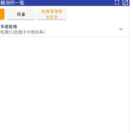
過観測所一覧
fullscreen
open_in_new
旧北上川
危機管理型

雨量
水位計
解除
08/03 10:30
（洪水予報）
多喜尾橋
keyboard_arrow_down
松波川(北陸その他水系)
雄物川下流
解除
08/02 20:30
（洪水予報）
雄物川上流
解除
08/02 14:00
（洪水予報）
鮭川
解除
08/01 12:10
（洪水予報）