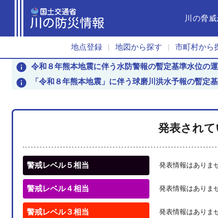
川の脅威
地点登録
地図から探す
市町村から
|
|
info
令和８年熊本地震に伴う水防警報の暫定基準水位の運
info
「令和８年熊本地震」に伴う球磨川洪水予報の暫定基
発表されて
警戒レベル５相当
発表情報はありま
警戒レベル４相当
発表情報はありま
警戒レベル３相当
発表情報はありま