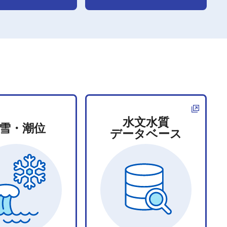
水文水質
雪・潮位
データベース