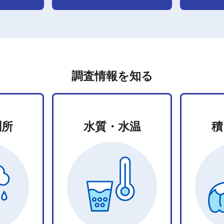
調査情報を知る
測所
水質・水温
積