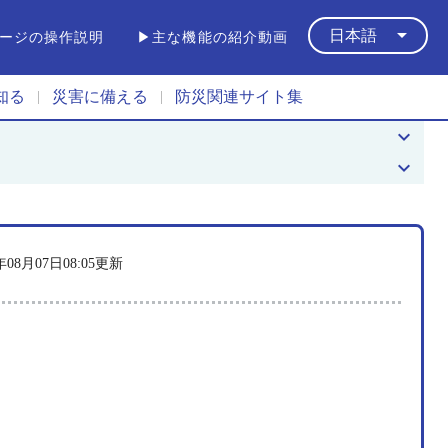
arrow_drop_down
日本語
ージの操作説明
▶主な機能の紹介動画
知る
災害に備える
防災関連サイト集
|
|
keyboard_arrow_down
keyboard_arrow_down
6年08月07日08:05更新