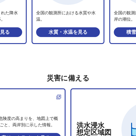
された降水
全国の観測所における水質や水
全国の観測
移。
温。
岸の潮位。
見る
水質・水温
を見る
積雪
災害に備える
危険度の高まりを、地図上で概
洪水浸水
0mごと、両岸別に示した情報。
想定区域図