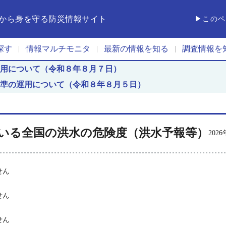
から身を守る防災情報サイト
▶このペ
探す
情報マルチモニタ
最新の情報を知る
調査情報を
|
|
|
用について（令和８年８月７日）
準の運用について（令和８年８月５日）
いる全国の洪水の危険度
（洪水予報等）
202
せん
せん
せん