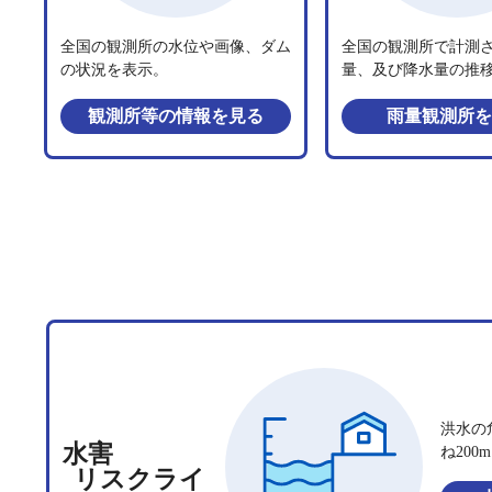
全国の観測所の水位や画像、ダム
全国の観測所で計測
の状況を表示。
量、及び降水量の推
観測所等の情報
を見る
雨量観測所
を
洪水の
水害
ね20
リスクライ