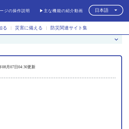
arrow_drop_down
日本語
ージの操作説明
▶主な機能の紹介動画
知る
災害に備える
防災関連サイト集
|
|
keyboard_arrow_down
6年08月07日04:30更新