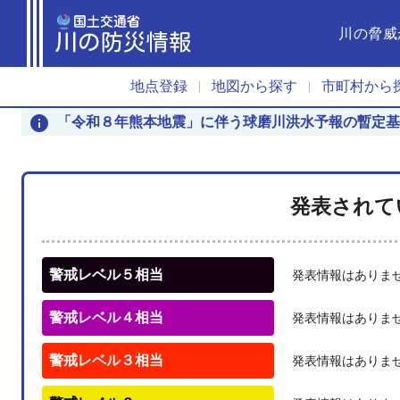
川の脅威
地点登録
地図から探す
市町村から
|
|
info
「令和８年熊本地震」に伴う球磨川洪水予報の暫定基
発表されて
警戒レベル５相当
発表情報はありま
警戒レベル４相当
発表情報はありま
警戒レベル３相当
発表情報はありま