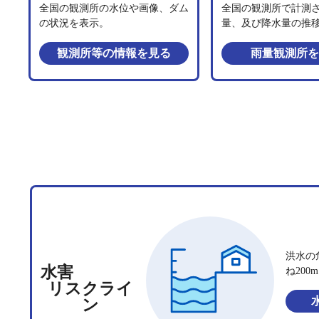
全国の観測所の水位や画像、ダム
全国の観測所で計測
の状況を表示。
量、及び降水量の推
観測所等の情報
を見る
雨量観測所
を
洪水の
水害
ね20
リスクライ
ン