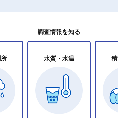
調査情報を知る
測所
水質・水温
積