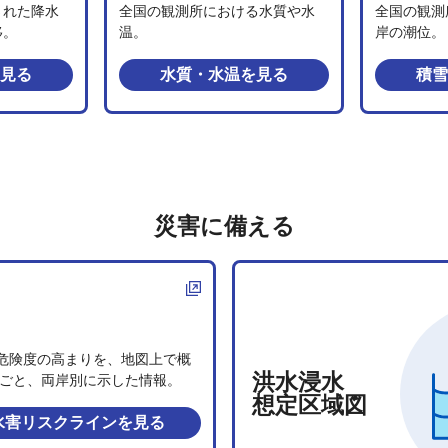
された降水
全国の観測所における水質や水
全国の観測
移。
温。
岸の潮位。
見る
水質・水温
を見る
積雪
災害に備える
危険度の高まりを、地図上で概
洪水浸水
0mごと、両岸別に示した情報。
想定区域図
水害リスクライン
を見る