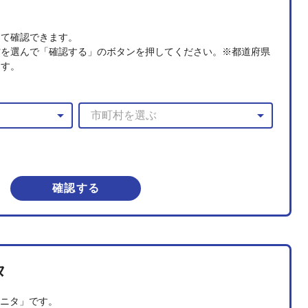
めて確認できます。
村を選んで「確認する」のボタンを押してください。※都道府県
ます。
arrow_drop_down
arrow_drop_down
確認する
タ
モニタ」です。