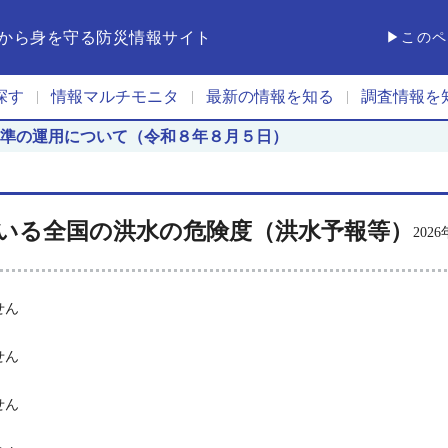
から身を守る防災情報サイト
▶このペ
探す
情報マルチモニタ
最新の情報を知る
調査情報を
|
|
|
準の運用について（令和８年８月５日）
いる全国の洪水の危険度
（洪水予報等）
202
せん
せん
せん