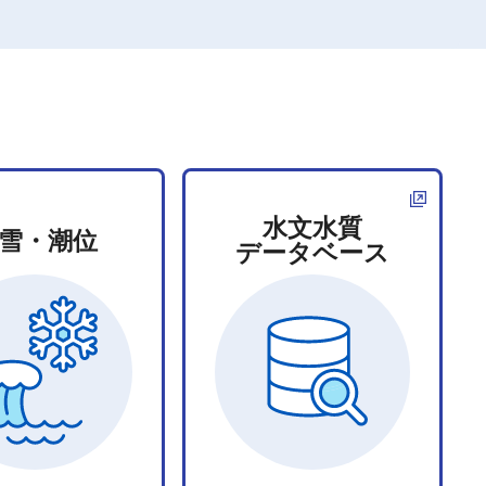
水文水質
雪・潮位
データベース